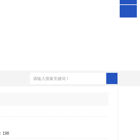
：
198